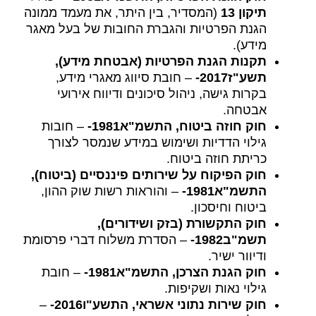
תיקון
13
(המסדיר, בין היתר, את מעמד ממונה
הגנת הפרטיות והגברת החובות של בעל מאגר
מידע).
תקנות הגנת הפרטיות
(אבטחת מידע)
,
תשע
"ז
2017-
– חובת סיווג מאגרי מידע,
בקרות גישה, ניהול סיכונים ודיווח אירועי
אבטחה.
חוק חוזה ביטוח
, התשמ
"א
1981-
– חובות
גילוי הדדיות ושימוש במידע שנמסר לצורך
כריתת חוזה ביטוח.
חוק הפיקוח על שירותים פיננסיים
(ביטוח)
,
התשמ
"א
1981-
– והוראות רשות שוק ההון,
ביטוח וחיסכון.
חוק התקשורת (
בזק ושידורים)
,
תשמ
"ב
1982-
– הסדרת משלוח דברי פרסומת
ודיוור ישיר.
חוק הגנת הצרכן
, התשמ
"א
1981-
– חובת
גילוי נאות ושקיפות.
חוק שירות נתוני אשראי
, התשע
"ו
2016-
–